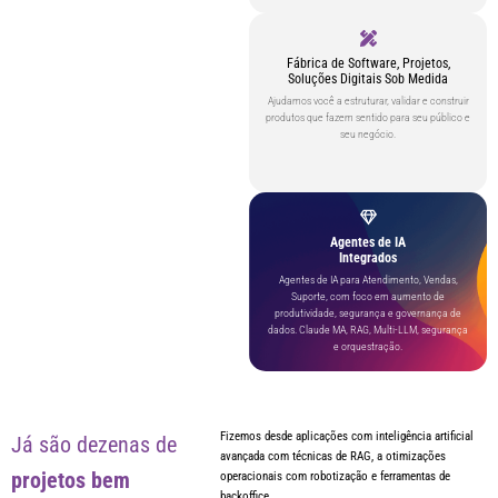
Fábrica de Software, Projetos,
Soluções Digitais Sob Medida
Ajudamos você a estruturar, validar e construir
produtos que fazem sentido para seu público e
seu negócio.
Agentes de IA
Integrados
Agentes de IA para Atendimento, Vendas,
Suporte, com foco em aumento de
produtividade, segurança e governança de
dados. Claude MA, RAG, Multi-LLM, segurança
e orquestração.
Fizemos desde aplicações com inteligência artificial
Já são dezenas de
avançada com técnicas de RAG, a otimizações
projetos bem
operacionais com robotização e ferramentas de
backoffice.