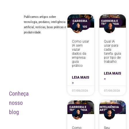
Publicamos artigos sobre
CARREIRA
CARREIRA E
tecnologia, produtos, inteligência
E
TECNOLOGIA
NEGÓCIOS
artificial, notícias, boas práticas e
produtividade.
Como usar
Qual IA
IA sem
usar para
vazar
cada
dados da
tarefa: guia
empresa:
por tipo de
guia
trabalho
prático
LEIA MAIS
LEIA MAIS
»
»
07/08/2026
07/08/2026
Conheça
nosso
CARREIRA E
INTELIGÊNCIA
TECNOLOGIA
ARTIFICIAL
blog
Como
Seu