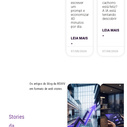
escrever
cachorro
um
está feliz?
prompt e
A IA está
economizar
tentando
40
descobrir
minutos
por dia
LEIA MAIS
»
LEIA MAIS
»
07/08/2026
07/08/2026
Os artigos do blog da REVIIV
em formato de
web stories
.
Stories
da