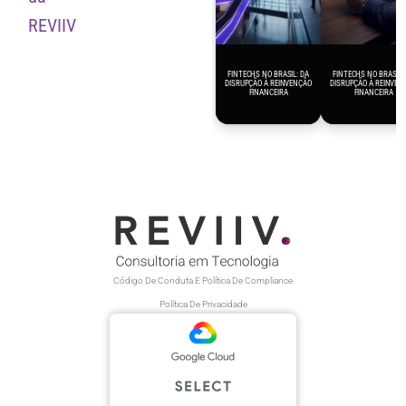
REVIIV
FINTECHS NO BRASIL: DA
FINTECHS NO BRASIL:
DISRUPÇÃO À REINVENÇÃO
DISRUPÇÃO À REINVEN
FINANCEIRA
FINANCEIRA
Código De Conduta E Política De Compliance
Política De Privacidade