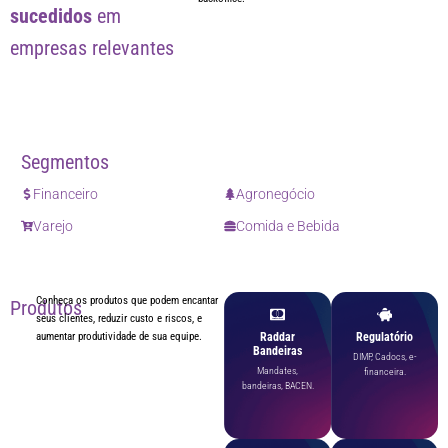
sucedidos
em
empresas relevantes
Segmentos
Financeiro
Agronegócio
Varejo
Comida e Bebida
Conheça os produtos que podem encantar
Produtos
seus clientes, reduzir custo e riscos, e
aumentar produtividade de sua equipe.
Raddar
Regulatório
Bandeiras
DIMP, Cadocs, e-
Mandates,
financeira.
bandeiras, BACEN.