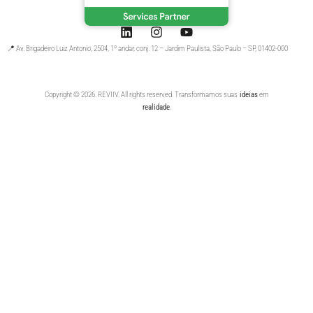
📍 Av. Brigadeiro Luiz Antonio, 2504, 1º andar, conj. 12 – Jardim Paulista, São Paulo – SP, 01402-000
Copyright © 2026. REVIIV. All rights reserved. Transformamos suas
ideias
em
realidade
.