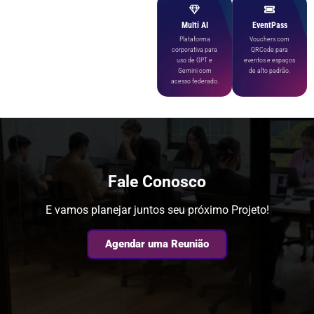
Multi AI
EventPass
Plataforma
Vouchers com
corporativa para
QRCode para
uso de GPT e
eventos e espaços
Gemini com
de alto padrão.
acesso federado.
Fale Conosco
E vamos planejar juntos seu próximo Projeto!
Agendar uma Reunião