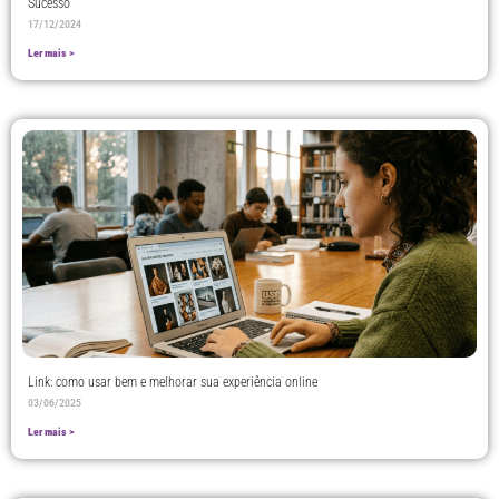
Sucesso
17/12/2024
Ler mais >
Link: como usar bem e melhorar sua experiência online
03/06/2025
Ler mais >