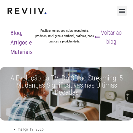
Publicamos artigos sobre tecnologia,
Voltar ao
Blog,
produtos, inteligência artificial, notícias, boas
blog
Artigos e
práticas e produtividade.
Materiais
A Evolução da TV: Do 3D ao Streaming, 5
Mudanças Significativas nas Últimas
Décadas
março 19, 2025