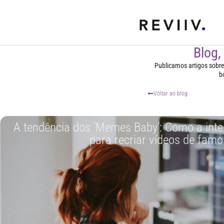
Blog,
Publicamos artigos sobre t
b
Voltar ao blog
A tendência dos ‘Memes Baby’: Como a inteli
para recriar vídeos de fam