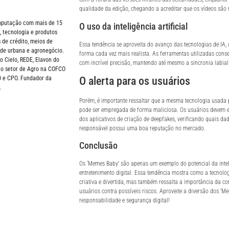
qualidade da edição, chegando a acreditar que os vídeos são r
omputação com mais de 15
O uso da inteligência artificial
 tecnologia e produtos
 de crédito, meios de
Essa tendência se aproveita do avanço das tecnologias de IA,
de urbana e agronegócio.
forma cada vez mais realista. As ferramentas utilizadas conse
Cielo, REDE, Elavon do
com incrível precisão, mantendo até mesmo a sincronia labia
 no setor de Agro na COFCO
O alerta para os usuários
O e CPO. Fundador da
.
Porém, é importante ressaltar que a mesma tecnologia usada
pode ser empregada de forma maliciosa. Os usuários devem e
dos aplicativos de criação de deepfakes, verificando quais da
responsável possui uma boa reputação no mercado.
Conclusão
Os ‘Memes Baby’ são apenas um exemplo do potencial da intel
entretenimento digital. Essa tendência mostra como a tecnolo
criativa e divertida, mas também ressalta a importância da co
usuários contra possíveis riscos. Aproveite a diversão dos ‘
responsabilidade e segurança digital!