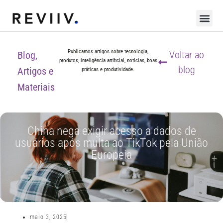
Publicamos artigos sobre tecnologia,
Voltar ao
Blog,
produtos, inteligência artificial, notícias, boas
blog
Artigos e
práticas e produtividade.
Materiais
China nega exigir acesso a dados de
usuários após multa ao TikTok pela União
Europeia
maio 3, 2025