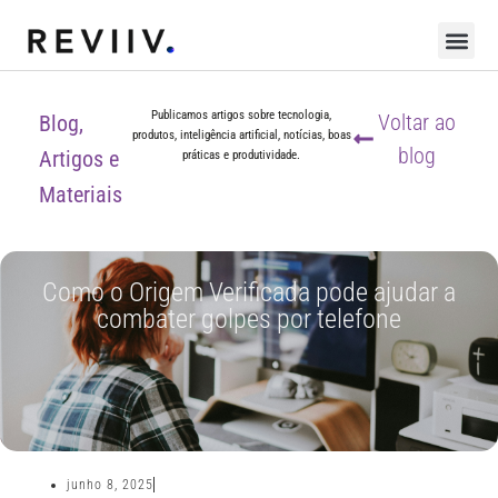
Publicamos artigos sobre tecnologia,
Voltar ao
Blog,
produtos, inteligência artificial, notícias, boas
blog
Artigos e
práticas e produtividade.
Materiais
Como o Origem Verificada pode ajudar a
combater golpes por telefone
junho 8, 2025