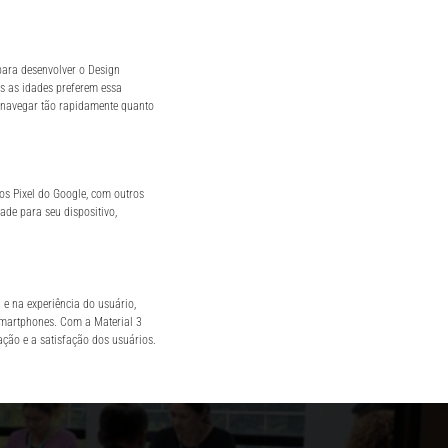
para desenvolver o Design
s as idades preferem essa
navegar tão rapidamente quanto
os Pixel do Google, com outros
ade para seu dispositivo,
 e na experiência do usuário,
smartphones. Com a Material 3
ção e a satisfação dos usuários.