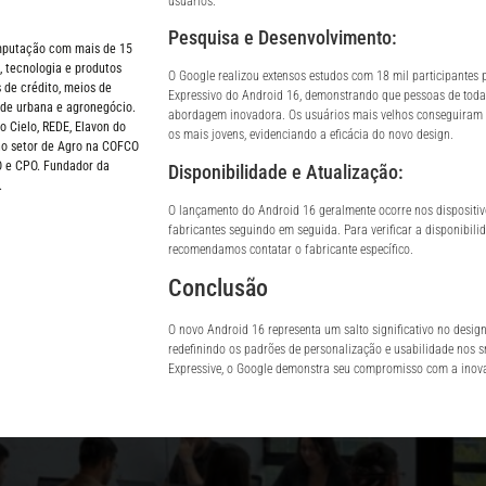
usuários.
Pesquisa e Desenvolvimento:
omputação com mais de 15
 tecnologia e produtos
O Google realizou extensos estudos com 18 mil participantes 
 de crédito, meios de
Expressivo do Android 16, demonstrando que pessoas de toda
de urbana e agronegócio.
abordagem inovadora. Os usuários mais velhos conseguiram 
Cielo, REDE, Elavon do
os mais jovens, evidenciando a eficácia do novo design.
 no setor de Agro na COFCO
O e CPO. Fundador da
Disponibilidade e Atualização:
.
O lançamento do Android 16 geralmente ocorre nos dispositiv
fabricantes seguindo em seguida. Para verificar a disponibilid
recomendamos contatar o fabricante específico.
Conclusão
O novo Android 16 representa um salto significativo no design
redefinindo os padrões de personalização e usabilidade nos 
Expressive, o Google demonstra seu compromisso com a inova