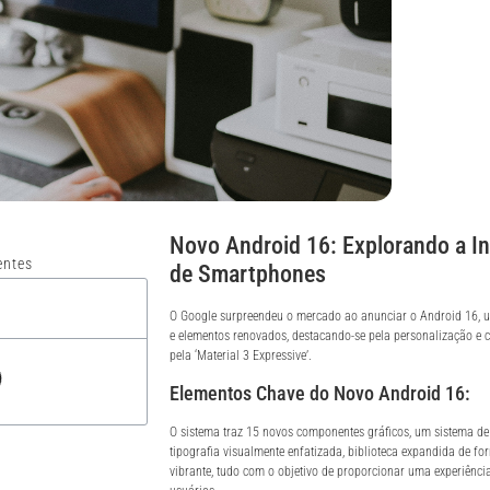
Novo Android 16: Explorando a I
entes
de Smartphones
O Google surpreendeu o mercado ao anunciar o Android 16, u
e elementos renovados, destacando-se pela personalização e 
pela ‘Material 3 Expressive’.
Elementos Chave do Novo Android 16:
O sistema traz 15 novos componentes gráficos, um sistema de 
tipografia visualmente enfatizada, biblioteca expandida de fo
vibrante, tudo com o objetivo de proporcionar uma experiênci