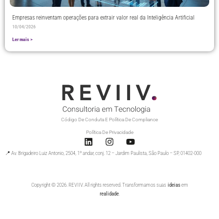
Empresas reinventam operações para extrair valor real da Inteligência Artificial
10/04/2026
Ler mais >
Código De Conduta E Política De Compliance
Política De Privacidade
📍 Av. Brigadeiro Luiz Antonio, 2504, 1º andar, conj. 12 – Jardim Paulista, São Paulo – SP, 01402-000
Copyright © 2026. REVIIV. All rights reserved. Transformamos suas
ideias
em
realidade
.