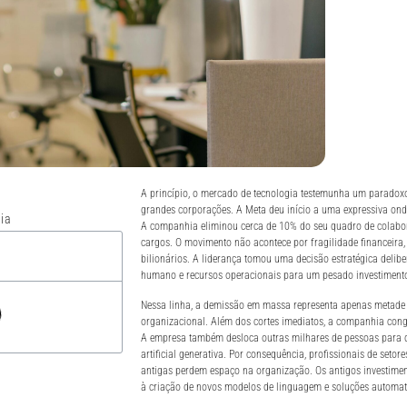
A princípio, o mercado de tecnologia testemunha um paradox
grandes corporações. A Meta deu início a uma expressiva ond
ia
A companhia eliminou cerca de 10% do seu quadro de colabora
cargos. O movimento não acontece por fragilidade financeira
bilionários. A liderança tomou uma decisão estratégica delibe
humano e recursos operacionais para um pesado investiment
Nessa linha, a demissão em massa representa apenas metade
organizacional. Além dos cortes imediatos, a companhia cong
A empresa também desloca outras milhares de pessoas para di
artificial generativa. Por consequência, profissionais de seto
antigas perdem espaço na organização. Os antigos investime
à criação de novos modelos de linguagem e soluções automat