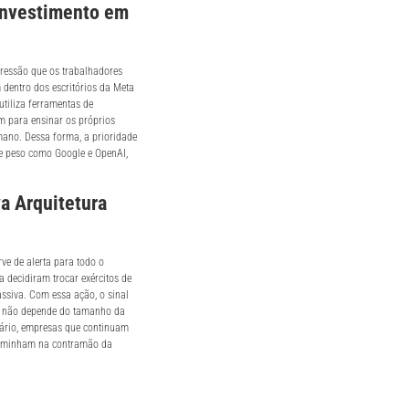
Investimento em
 pressão que os trabalhadores
 dentro dos escritórios da Meta
utiliza ferramentas de
m para ensinar os próprios
no. Dessa forma, a prioridade
de peso como Google e OpenAI,
va Arquitetura
ve de alerta para todo o
 decidiram trocar exércitos de
ssiva. Com essa ação, o sinal
ato não depende do tamanho da
enário, empresas que continuam
caminham na contramão da