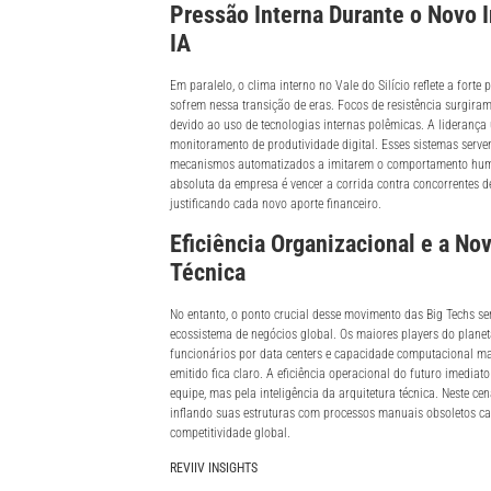
Pressão Interna Durante o Novo 
IA
Em paralelo, o clima interno no Vale do Silício reflete a forte
sofrem nessa transição de eras. Focos de resistência surgiram
devido ao uso de tecnologias internas polêmicas. A liderança 
monitoramento de produtividade digital. Esses sistemas serve
mecanismos automatizados a imitarem o comportamento huma
absoluta da empresa é vencer a corrida contra concorrentes 
justificando cada novo aporte financeiro.
Eficiência Organizacional e a No
Técnica
No entanto, o ponto crucial desse movimento das Big Techs ser
ecossistema de negócios global. Os maiores players do planeta
funcionários por data centers e capacidade computacional ma
emitido fica claro. A eficiência operacional do futuro imedi
equipe, mas pela inteligência da arquitetura técnica. Neste c
inflando suas estruturas com processos manuais obsoletos 
competitividade global.
REVIIV INSIGHTS