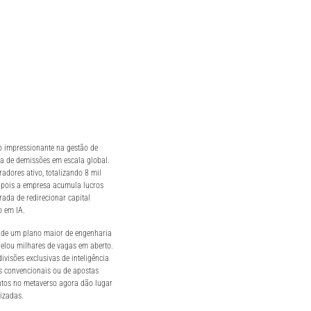
o impressionante na gestão de
a de demissões em escala global.
dores ativo, totalizando 8 mil
, pois a empresa acumula lucros
rada de redirecionar capital
o em IA.
 de um plano maior de engenharia
elou milhares de vagas em aberto.
visões exclusivas de inteligência
res convencionais ou de apostas
ntos no metaverso agora dão lugar
izadas.