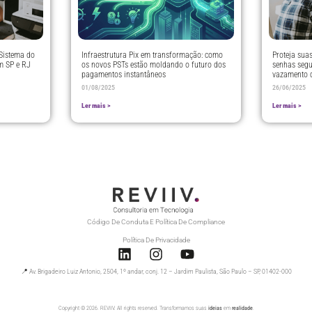
 Sistema do
Infraestrutura Pix em transformação: como
Proteja sua
m SP e RJ
os novos PSTs estão moldando o futuro dos
senhas segu
pagamentos instantâneos
vazamento 
01/08/2025
26/06/2025
Ler mais >
Ler mais >
Código De Conduta E Política De Compliance
Política De Privacidade
📍 Av. Brigadeiro Luiz Antonio, 2504, 1º andar, conj. 12 – Jardim Paulista, São Paulo – SP, 01402-000
Copyright © 2026. REVIIV. All rights reserved. Transformamos suas
ideias
em
realidade
.