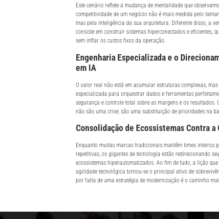
Este cenário reflete a mudança de mentalidade que observamo
competitividade de um negócio não é mais medida pelo taman
mas pela inteligência da sua arquitetura. Diferente disso, a v
consiste em construir sistemas hiperconectados e eficientes, 
sem inflar os custos fixos da operação.
Engenharia Especializada e o Direciona
em IA
O valor real não está em acumular estruturas complexas, mas
especializada para orquestrar dados e ferramentas perfeitamen
segurança e controle total sobre as margens e os resultados.
não são uma crise, são uma substituição de prioridades na b
Consolidação de Ecossistemas Contra a
Enquanto muitas marcas tradicionais mantêm times inteiros p
repetitivas, os gigantes de tecnologia estão redirecionando se
ecossistemas hiperautomatizados. Ao fim de tudo, a lição que
agilidade tecnológica tornou-se o principal ativo de sobrevivên
por falta de uma estratégia de modernização é o caminho mai