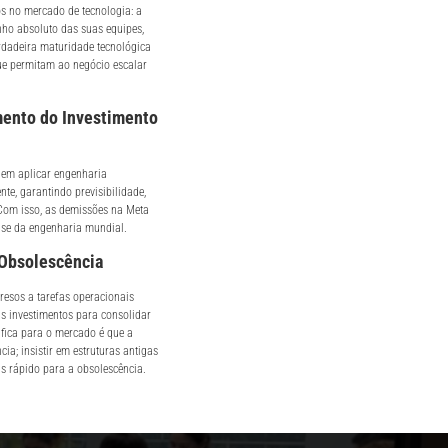
s no mercado de tecnologia: a
ho absoluto das suas equipes,
erdadeira maturidade tecnológica
que permitam ao negócio escalar
mento do Investimento
 em aplicar engenharia
te, garantindo previsibilidade,
 Com isso, as demissões na Meta
ase da engenharia mundial.
 Obsolescência
resos a tarefas operacionais
us investimentos para consolidar
 fica para o mercado é que a
cia; insistir em estruturas antigas
s rápido para a obsolescência.