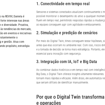
1. Conectividade em tempo real
Sensores e sistemas conectados atualizam continuamente o mo
possível monitorar o desempenho do ativo a qualquer moment
 na REVIIV, Daniela é
fluem em tempo real, permitindo respostas rápidas a mudança
forte interesse nas áreas
as equipes conseguem agir com agilidade e embasamento.
 e diversidade. Proativa,
 às tendências do mercado,
2. Simulação e predição de cenários
ão em eventos e iniciativas
onstantemente o
Por meio do Digital Twin, times conseguem testar hipóteses, si
g e gestão. Atua com
antes que elas ocorram no ambiente real. Com isso, riscos d
ando propósito, estratégia
e a tomada de decisão se torna mais estratégica. Portanto, e
essencial para inovação com segurança.
3. Integração com IA, IoT e Big Data
Ao combinar dados históricos e em tempo real com inteligência 
Big Data, o Digital Twin oferece insights altamente relevantes
tornam mais rápidas e eficazes. Além disso, ele automatiza re
que seriam difíceis de identificar manualmente.
Por que o Digital Twin transforma
e operações