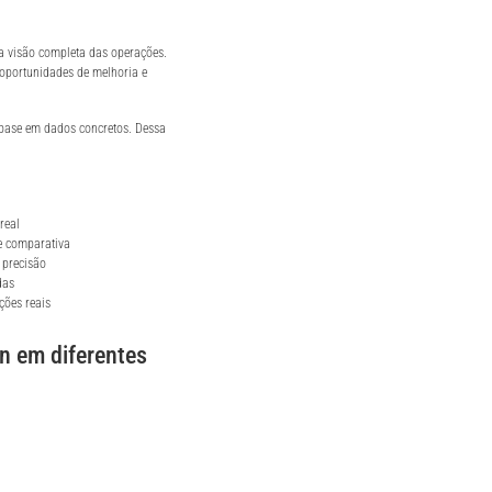
a visão completa das operações.
 oportunidades de melhoria e
 base em dados concretos. Dessa
real
e comparativa
 precisão
das
ções reais
in em diferentes