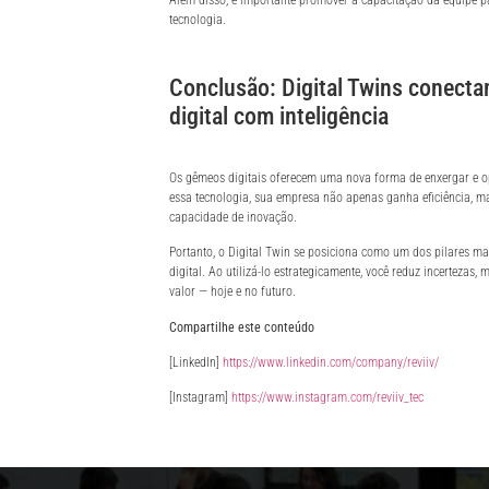
Além disso, é importante promover a capacitação da equipe pa
tecnologia.
Conclusão: Digital Twins conectam
digital com inteligência
Os gêmeos digitais oferecem uma nova forma de enxergar e o
essa tecnologia, sua empresa não apenas ganha eficiência, m
capacidade de inovação.
Portanto, o Digital Twin se posiciona como um dos pilares m
digital. Ao utilizá-lo estrategicamente, você reduz incertezas,
valor — hoje e no futuro.
Compartilhe este conteúdo
[LinkedIn]
https://www.linkedin.com/company/reviiv/
[Instagram]
https://www.instagram.com/reviiv_tec