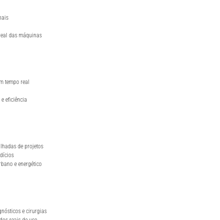
nais
real das máquinas
em tempo real
e eficiência
lhadas de projetos
dícios
bano e energético
nósticos e cirurgias
dos reais de uso