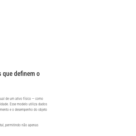
as que definem o
tual de um ativo físico — como
dade. Esse modelo utiliza dados
tamento e o desempenho do objeto
ital, permitindo não apenas