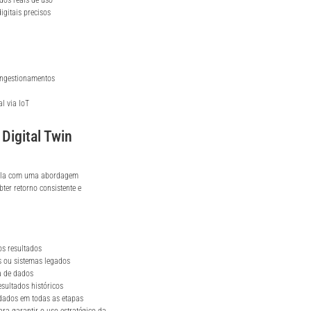
gitais precisos
ongestionamentos
l via IoT
Digital Twin
á-la com uma abordagem
ter retorno consistente e
os resultados
s ou sistemas legados
a de dados
sultados históricos
dados em todas as etapas