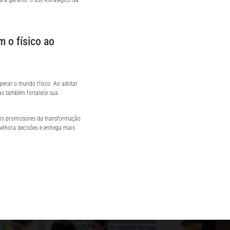
ra garantir o uso estratégico da
 o físico ao
perar o mundo físico. Ao adotar
as também fortalece sua
ais promissores da transformação
 melhora decisões e entrega mais