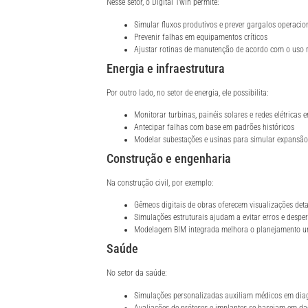
Nesse setor, o Digital Twin permite:
Simular fluxos produtivos e prever gargalos operacio
Prevenir falhas em equipamentos críticos
Ajustar rotinas de manutenção de acordo com o uso 
Energia e infraestrutura
Por outro lado, no setor de energia, ele possibilita:
Monitorar turbinas, painéis solares e redes elétricas 
Antecipar falhas com base em padrões históricos
Modelar subestações e usinas para simular expansão 
Construção e engenharia
Na construção civil, por exemplo:
Gêmeos digitais de obras oferecem visualizações deta
Simulações estruturais ajudam a evitar erros e desper
Modelagem BIM integrada melhora o planejamento ur
Saúde
No setor da saúde:
Simulações personalizadas auxiliam médicos em diag
Avaliações de próteses e implantes se baseiam em da