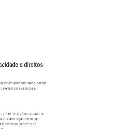
acidade e direitos
casas têm levantado preocupações
s alertam para os riscos e
, diferentes órgãos reguladores
cea possuem regulamentos que
r a menos de 30 metros de