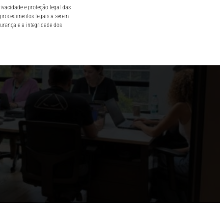
ivacidade e proteção legal das
 procedimentos legais a serem
gurança e a integridade dos