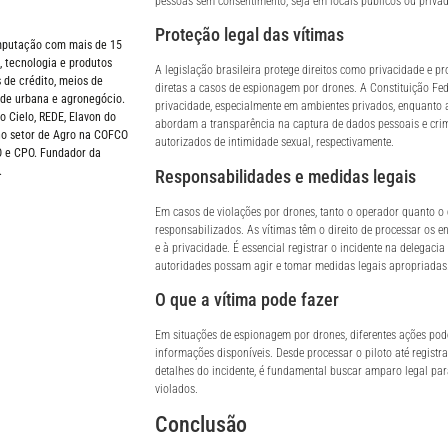
pessoas sem consentimento, seja em locais públicos ou privad
Proteção legal das vítimas
omputação com mais de 15
 tecnologia e produtos
A legislação brasileira protege direitos como privacidade e
 de crédito, meios de
diretas a casos de espionagem por drones. A Constituição Fed
de urbana e agronegócio.
privacidade, especialmente em ambientes privados, enquanto 
Cielo, REDE, Elavon do
abordam a transparência na captura de dados pessoais e crim
 no setor de Agro na COFCO
autorizados de intimidade sexual, respectivamente.
O e CPO. Fundador da
.
Responsabilidades e medidas legais
Em casos de violações por drones, tanto o operador quanto 
responsabilizados. As vítimas têm o direito de processar os 
e à privacidade. É essencial registrar o incidente na delegaci
autoridades possam agir e tomar medidas legais apropriadas
O que a vítima pode fazer
Em situações de espionagem por drones, diferentes ações po
informações disponíveis. Desde processar o piloto até regist
detalhes do incidente, é fundamental buscar amparo legal para
violados.
Conclusão