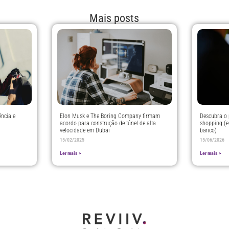
Mais posts
ência e
Elon Musk e The Boring Company firmam
Descubra o 
acordo para construção de túnel de alta
shopping (e
velocidade em Dubai
banco)
15/02/2025
15/06/2026
Ler mais >
Ler mais >