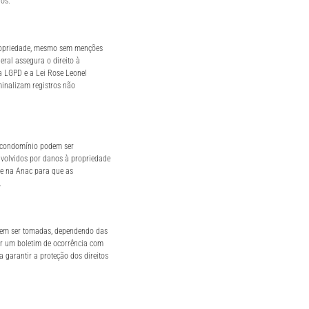
os.
 propriedade, mesmo sem menções
eral assegura o direito à
a LGPD e a Lei Rose Leonel
inalizam registros não
o condomínio podem ser
envolvidos por danos à propriedade
a e na Anac para que as
.
dem ser tomadas, dependendo das
rar um boletim de ocorrência com
 garantir a proteção dos direitos