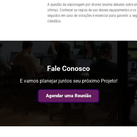
A questão da espionagem por drones levanta debates sobre pr
vítimas. Conhecer as regras de uso desses equipamentos e os
seguidos em caso de violações é essencial para garantir a se
cidadãos.
Fale Conosco
E vamos planejar juntos seu próximo Projeto!
Agendar uma Reunião