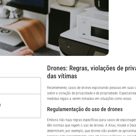
Drones: Regras, violações de priv
das vítimas
Recentemente, casos de drones espionando pessoas em suas 
sobre a violação de privacidade e de propriedade. Especialista
medidas legais a serem tomadas em situações como essas.
Regulamentação do uso de drones
Embora não haja regras específicas para casos de espionagem
têm normas que regem o uso de drones. A Anac, Anatel e De
determinam, por exemplo, que drones não podem se aproxima