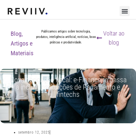
Publicamos artigos sobre tecnologia,
Voltar ao
Blog,
produtos, inteligência artificial, notícias, boas
blog
Artigos e
práticas e produtividade.
Materiais
Nova obrigação fiscal: e-Financeira passa
a incluir Instituições de Pagamento e
fintechs
setembro 12, 2025