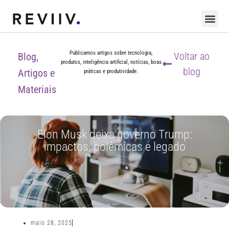
Publicamos artigos sobre tecnologia,
Voltar ao
Blog,
produtos, inteligência artificial, notícias, boas
blog
Artigos e
práticas e produtividade.
Materiais
Elon Musk deixa governo Trump:
impactos, polêmicas e legado
maio 28, 2025