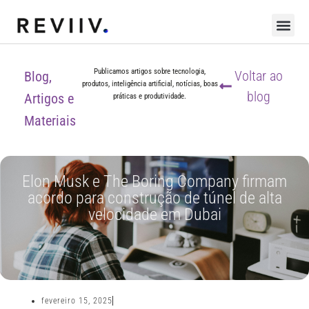
Publicamos artigos sobre tecnologia,
Voltar ao
Blog,
produtos, inteligência artificial, notícias, boas
blog
Artigos e
práticas e produtividade.
Materiais
Elon Musk e The Boring Company firmam
acordo para construção de túnel de alta
velocidade em Dubai
fevereiro 15, 2025