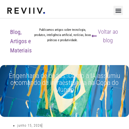
Publicamos artigos sobre tecnologia,
Voltar ao
Blog,
produtos, inteligência artificial, notícias, boas
blog
Artigos e
práticas e produtividade.
Materiais
Engenharia de dados: Como a IA assumiu
o comando da infraestrutura na Copa do
Mundo
junho 15, 2026