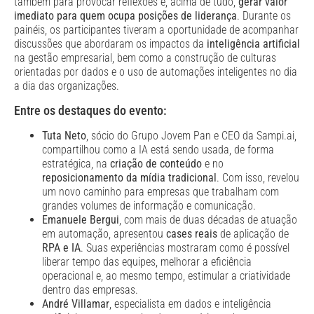
também para provocar reflexões e, acima de tudo,
gerar valor
imediato para quem ocupa posições de liderança
. Durante os
painéis, os participantes tiveram a oportunidade de acompanhar
discussões que abordaram os impactos da
inteligência artificial
na gestão empresarial, bem como a construção de culturas
orientadas por dados e o uso de automações inteligentes no dia
a dia das organizações.
Entre os destaques do evento:
Tuta Neto
, sócio do Grupo Jovem Pan e CEO da Sampi.ai,
compartilhou como a IA está sendo usada, de forma
estratégica, na
criação de conteúdo
e no
reposicionamento da mídia tradicional
. Com isso, revelou
um novo caminho para empresas que trabalham com
grandes volumes de informação e comunicação.
Emanuele Bergui
, com mais de duas décadas de atuação
em automação, apresentou
cases reais
de aplicação de
RPA e IA
. Suas experiências mostraram como é possível
liberar tempo das equipes, melhorar a eficiência
operacional e, ao mesmo tempo, estimular a criatividade
dentro das empresas.
André Villamar
, especialista em dados e inteligência