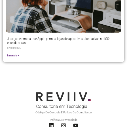
Justiça determina que Apple permita lojas de aplicativos alternativas no iOS:
entenda o caso
07/03/2025
Ler mais >
Código De Conduta E Política De Compliance
Política De Privacidade