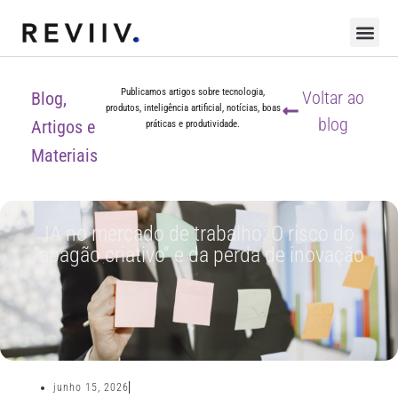
Publicamos artigos sobre tecnologia,
Voltar ao
Blog,
produtos, inteligência artificial, notícias, boas
blog
Artigos e
práticas e produtividade.
Materiais
IA no mercado de trabalho: O risco do
“apagão criativo” e da perda de inovação
junho 15, 2026