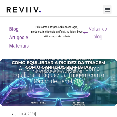
Publicamos artigos sobre tecnologia,
Voltar ao
Blog,
produtos, inteligência artificial, notícias, boas
blog
Artigos e
práticas e produtividade.
Materiais
IA no Mercado de Trabalho: Como
Equilibrar a Rigidez da Triagem com o
Ganho de Bem-Estar
julho 3, 2026