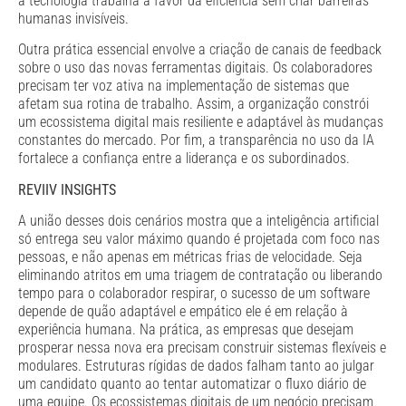
a tecnologia trabalha a favor da eficiência sem criar barreiras
humanas invisíveis.
Outra prática essencial envolve a criação de canais de feedback
sobre o uso das novas ferramentas digitais. Os colaboradores
precisam ter voz ativa na implementação de sistemas que
afetam sua rotina de trabalho. Assim, a organização constrói
um ecossistema digital mais resiliente e adaptável às mudanças
constantes do mercado. Por fim, a transparência no uso da IA
fortalece a confiança entre a liderança e os subordinados.
REVIIV INSIGHTS
A união desses dois cenários mostra que a inteligência artificial
só entrega seu valor máximo quando é projetada com foco nas
pessoas, e não apenas em métricas frias de velocidade. Seja
eliminando atritos em uma triagem de contratação ou liberando
tempo para o colaborador respirar, o sucesso de um software
depende de quão adaptável e empático ele é em relação à
experiência humana. Na prática, as empresas que desejam
prosperar nessa nova era precisam construir sistemas flexíveis e
modulares. Estruturas rígidas de dados falham tanto ao julgar
um candidato quanto ao tentar automatizar o fluxo diário de
uma equipe. Os ecossistemas digitais de um negócio precisam