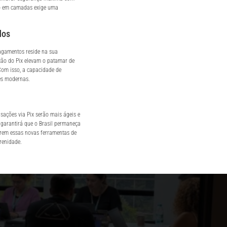
nto em camadas exige uma
dos
pagamentos reside na sua
ção do Pix elevam o patamar de
Com isso, a capacidade de
ões modernas.
ações via Pix serão mais ágeis e
garantirá que o Brasil permaneça
rem essas novas ferramentas de
renidade.