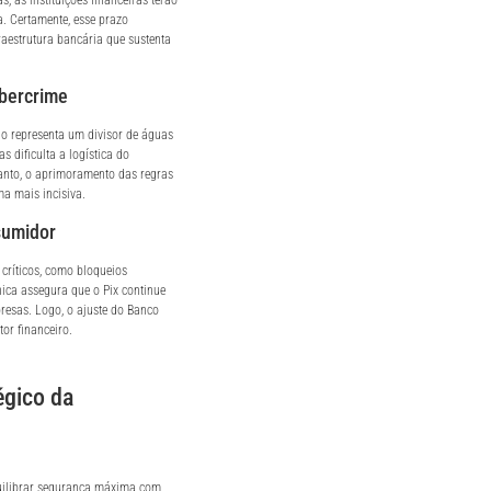
. Certamente, esse prazo
aestrutura bancária que sustenta
bercrime
o representa um divisor de águas
s dificulta a logística do
tanto, o aprimoramento das regras
ma mais incisiva.
sumidor
 críticos, como bloqueios
ica assegura que o Pix continue
resas. Logo, o ajuste do Banco
tor financeiro.
égico da
quilibrar segurança máxima com