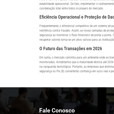
estabilidade operacional. De fato, implementar o rastreame
coordenação total entre todos os players do mercado.
Eficiência Operacional e Proteção de Da
Frequentemente, o diferencial competitivo de um sistema de 
resiliência contra fraudes. Assim, as novas camadas de prote
segurança ao monitorar o fluxo financeiro de ponta a ponta. 
recuperar valores torna-se um ativo valioso para as instituiç
O Futuro das Transações em 2026
Em suma, o mercado caminha para um ambiente onde as trans
monitoradas. Acreditamos que a maturidade técnica até 2026 
na vanguarda tecnológica. Portanto, as empresas que domina
segurança no Pix (8) converterão confiança em lucro real e pe
Fale Conosco