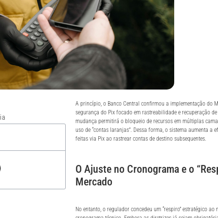
A princípio, o Banco Central confirmou a implementação do M
segurança do Pix focado em rastreabilidade e recuperação de 
ia
mudança permitirá o bloqueio de recursos em múltiplas cama
uso de “contas laranjas”. Dessa forma, o sistema aumenta a e
feitas via Pix ao rastrear contas de destino subsequentes.
O Ajuste no Cronograma e o “Resp
Mercado
No entanto, o regulador concedeu um “respiro” estratégico ao
cronograma técnico. Embora as diretrizes já sejam obrigatórias