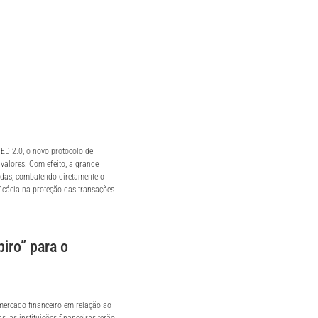
ED 2.0, o novo protocolo de
valores. Com efeito, a grande
das, combatendo diretamente o
ficácia na proteção das transações
iro” para o
 mercado financeiro em relação ao
, as instituições financeiras terão