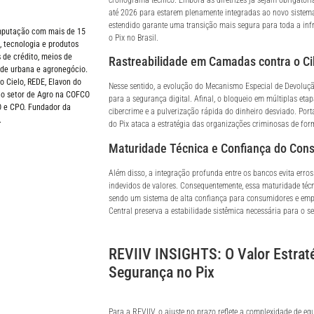
até 2026 para estarem plenamente integradas ao novo sistema
estendido garante uma transição mais segura para toda a infr
omputação com mais de 15
o Pix no Brasil.
 tecnologia e produtos
 de crédito, meios de
Rastreabilidade em Camadas contra o Ci
de urbana e agronegócio.
Cielo, REDE, Elavon do
Nesse sentido, a evolução do Mecanismo Especial de Devoluçã
 no setor de Agro na COFCO
para a segurança digital. Afinal, o bloqueio em múltiplas etapa
O e CPO. Fundador da
cibercrime e a pulverização rápida do dinheiro desviado. Por
.
do Pix ataca a estratégia das organizações criminosas de for
Maturidade Técnica e Confiança do Con
Além disso, a integração profunda entre os bancos evita erros
indevidos de valores. Consequentemente, essa maturidade técn
sendo um sistema de alta confiança para consumidores e emp
Central preserva a estabilidade sistêmica necessária para o se
REVIIV INSIGHTS: O Valor Estrat
Segurança no Pix
Para a REVIIV, o ajuste no prazo reflete a complexidade de e