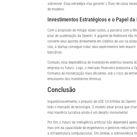
sobreviver. Essa estratégia visa garantir o fluxo de caixa nec
de modelos.
Investimentos Estratégicos e o Papel da
Com o propósito de mitigar esses custos, a parceria com a Mi
pilar de sustentação da OpenAI. A gigante de Redmond não in
converte seus aportes diretamente em créditos de uso na pla
isso, a startup consegue rodar seus experimentos sem exaurir
bancárias.
Contudo, essa dependência de investidores externos levanta 
empresa no futuro. Logo, o mercado financeiro pressiona a O
formatos de monetização mais eficientes, sob o risco de enfren
entusiasmo dos investidores diminua.
Conclusão
Inquestionavelmente, o prejuízo de US$ 3,9 bilhões da OpenA
todo o mercado de tecnologia. O modelo atual prova que criar 
mas mantê-la lucrativa ainda é um desafio monumental.
Por fim, o futuro da inteligência artificial não dependerá ape
mas sim da capacidade de engenheiros e gestores reduzirem o
a infraestrutura computacional. Em síntese, a sobrevivência fi