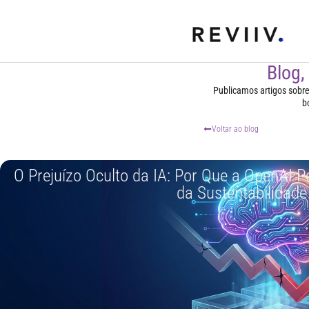
Blog,
Publicamos artigos sobre t
b
Voltar ao blog
O Prejuízo Oculto da IA: Por Que a OpenAI P
da Sustentabilidade