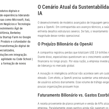
O Cenário Atual da Sustentabilida
odutos digitais e
IA
de experiência liderando
sas como Microsoft, Itaú,
O desenvolvimento de modelos avançados de linguagem gerou
em Negócios e Tecnologia
para a OpenAI. Em contrapartida aos avanços técnicos, a saú
volvimento Ágil de
enfrenta desafios estruturais severos. De fato, o levantamento 
ifórnia, Berkeley.
magnitude desse rombo operacional.
a Startup Farm no Google
 Produto e cofundador da
O Prejuízo Bilionário da OpenAI
 transformação digital de
ecializados,
A companhia registrou perdas que totalizam US$ 3,9 bilhões n
oluções em integração.
Diante disso, especialistas questionam se o crescimento acele
 agilidade na Code School |
financeira no longo prazo. Por essa razão, a empresa investe
a a formação de novos
de liderança no mercado global.
A inovação in inteligência artificial não acontece sem um cus
elevado. Com efeito, a OpenAI precisa sustentar uma estrutur
de usuários activos diariamente. Esse volume de tráfego exig
poucas organizações possuem hoje.
Faturamento Bilionário vs. Gastos Exorbi
A receita proveniente de planos premium e venda de APIs alc
empresa. Paralelamente, esses ganhos ainda não superam os 