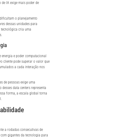
o de IA exige mais poder de
 dificultam o planejamento
hares dessas unidades para
 tecnológica cria uma
s.
gia
 energia e poder computacional
o cliente pode superar o valor que
cumulados a cada interação nos
ões de pessoas exige uma
o desses data centers representa
ssa forma, a escala global torna
l.
abilidade
nte a rodadas consecutivas de
s com gigantes da tecnologia para