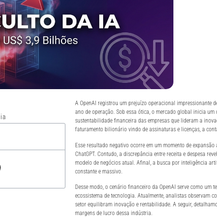
A OpenAI registrou um prejuízo operacional impressionante 
ano de operação. Sob essa ótica, o mercado global inicia um 
ia
sustentabilidade financeira das empresas que lideram a ino
faturamento bilionário vindo de assinaturas e licenças, a cont
Esse resultado negativo ocorre em um momento de expansão a
ChatGPT. Contudo, a discrepância entre receita e despesa rev
modelo de negócios atual. Afinal, a busca por inteligência arti
constante e massivo.
Desse modo, o cenário financeiro da OpenAI serve como um t
ecossistema de tecnologia. Atualmente, analistas observam c
setor equilibram inovação e rentabilidade. A seguir, detalham
margens de lucro dessa indústria.