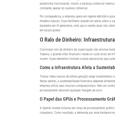
plataforma funcionando. Assim, a balança comercial interna
constante, apesar do sucesso comercial.
Por consequência, a empresa opera em regime deficitário para
modelos neurais. Esse fenômeno acende um alerta sobre a vi
baseados em IA generativa, visto que a receita atual não cob
em escala global.
O Ralo de Dinheiro: Infraestrutur
O principal ralo de dinheiro da organização não envolve mar
Todavia, o grande vilão financeiro reside no custo bruto de i
nuvem. Esses elementos formam a base operacional que susten
Como a Infraestrutura Afeta a Sustentab
Treinar redes neurais de última geração exige investimentos 
Nesse sentido, a sustentabilidade financeira depende diretame
empresa utiliza seus recursos computacionais. Sem um control
processamento devoram qualquer margem de lucro.
O Papel das GPUs e Processamento Gráf
A OpenAI investe fortunas em chips de processamento gráfico
complexos. Como resultado, a demanda por esse hardware espe