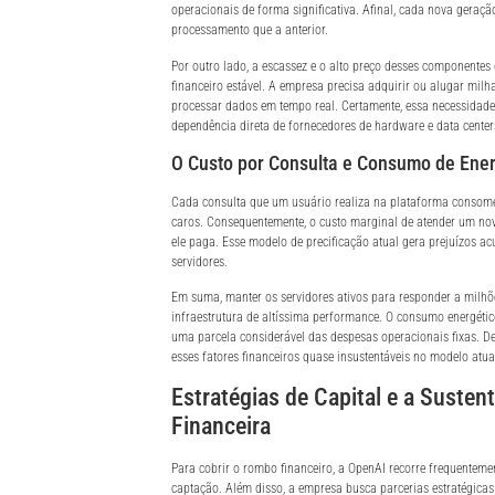
operacionais de forma significativa. Afinal, cada nova geraçã
processamento que a anterior.
Por outro lado, a escassez e o alto preço desses componentes
financeiro estável. A empresa precisa adquirir ou alugar mil
processar dados em tempo real. Certamente, essa necessidade
dependência direta de fornecedores de hardware e data center
O Custo por Consulta e Consumo de Ener
Cada consulta que um usuário realiza na plataforma consome
caros. Consequentemente, o custo marginal de atender um nov
ele paga. Esse modelo de precificação atual gera prejuízos a
servidores.
Em suma, manter os servidores ativos para responder a milh
infraestrutura de altíssima performance. O consumo energétic
uma parcela considerável das despesas operacionais fixas. De
esses fatores financeiros quase insustentáveis no modelo atua
Estratégias de Capital e a Sustent
Financeira
Para cobrir o rombo financeiro, a OpenAI recorre frequenteme
captação. Além disso, a empresa busca parcerias estratégica