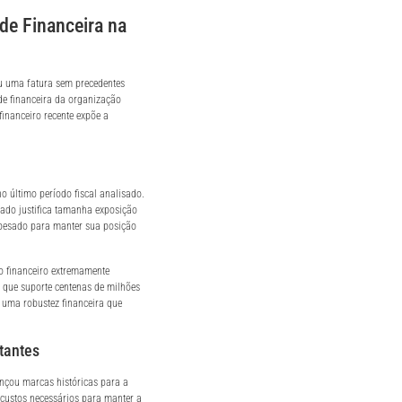
de Financeira na
 uma fatura sem precedentes
de financeira da organização
financeiro recente expõe a
o último período fiscal analisado.
rado justifica tamanha exposição
 pesado para manter sua posição
to financeiro extremamente
a que suporte centenas de milhões
e uma robustez financeira que
tantes
ançou marcas históricas para a
custos necessários para manter a