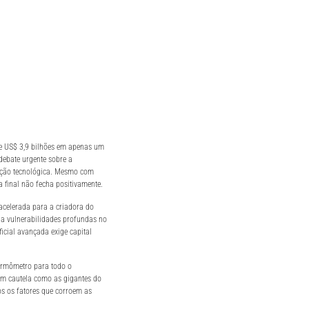
de US$ 3,9 bilhões em apenas um
debate urgente sobre a
vação tecnológica. Mesmo com
a final não fecha positivamente.
celerada para a criadora do
ela vulnerabilidades profundas no
ficial avançada exige capital
ermômetro para todo o
om cautela como as gigantes do
os os fatores que corroem as