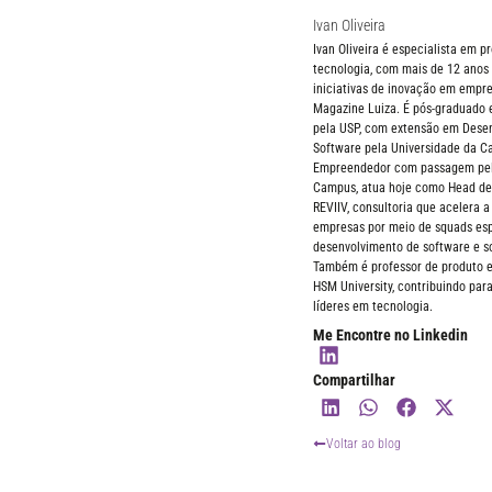
Ivan Oliveira
Ivan Oliveira é especialista em pr
tecnologia, com mais de 12 anos 
iniciativas de inovação em empre
Magazine Luiza. É pós-graduado 
pela USP, com extensão em Desen
Software pela Universidade da Cal
Empreendedor com passagem pel
Campus, atua hoje como Head de
REVIIV, consultoria que acelera a
empresas por meio de squads esp
desenvolvimento de software e s
Também é professor de produto e
HSM University, contribuindo par
líderes em tecnologia.
Me Encontre no Linkedin
Compartilhar
Voltar ao blog