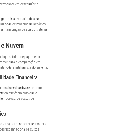
 permanece em desequilíbrio
 garantir a evolução de seus
abilidade de modelos de negócios
re a manutenção básica do sistema
a e Nuvem
keting ou folha de pagamento.
nfraestrutura e computação em
ta toda a inteligência do sistema.
ilidade Financeira
colossais em hardware de ponta.
nte da eficiência com que a
e rigoroso, os custos de
ico
 (GPUs) para treinar seus modelos
cífico inflaciona os custos