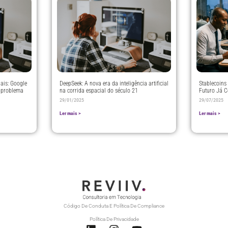
ais: Google
DeepSeek: A nova era da inteligência artificial
Stablecoins 
 problema
na corrida espacial do século 21
Futuro Já 
29/01/2025
29/07/2025
Ler mais >
Ler mais >
Código De Conduta E Política De Compliance
Política De Privacidade