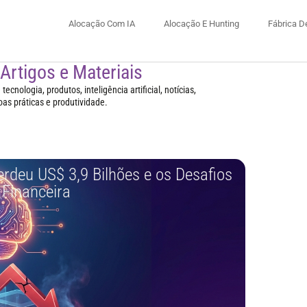
Alocação Com IA
Alocação E Hunting
Fábrica D
 Artigos e Materiais
ecnologia, produtos, inteligência artificial, notícias,
oas práticas e produtividade.
erdeu US$ 3,9 Bilhões e os Desafios
 Financeira