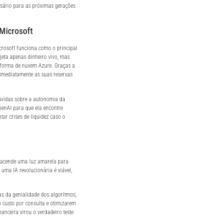
essário para as próximas gerações
 Microsoft
crosoft funciona como o principal
jeta apenas dinheiro vivo, mas
taforma de nuvem Azure. Graças a
 imediatamente as suas reservas
dúvidas sobre a autonomia da
penAI para que ela encontre
tar crises de liquidez caso o
I acende uma luz amarela para
uma IA revolucionária é viável,
nas da genialidade dos algoritmos,
 custo por consulta e otimizarem
nanceira virou o verdadeiro teste