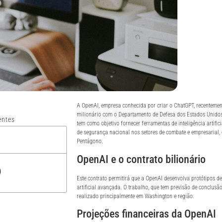
A OpenAI, empresa conhecida por criar o ChatGPT, recentemen
milionário com o Departamento de Defesa dos Estados Unidos
entes
tem como objetivo fornecer ferramentas de inteligência artifici
de segurança nacional nos setores de combate e empresarial
Pentágono.
OpenAI e o contrato bilionário
Este contrato permitirá que a OpenAI desenvolva protótipos de
artificial avançada. O trabalho, que tem previsão de conclusã
realizado principalmente em Washington e região.
Projeções financeiras da OpenAI