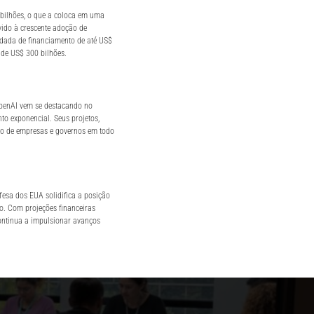
 bilhões, o que a coloca em uma
vido à crescente adoção de
rodada de financiamento de até US$
 de US$ 300 bilhões.
OpenAI vem se destacando no
to exponencial. Seus projetos,
ão de empresas e governos em todo
fesa dos EUA solidifica a posição
. Com projeções financeiras
continua a impulsionar avanços