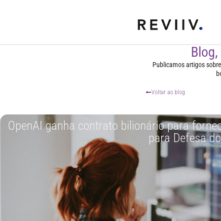
Blog,
Publicamos artigos sobre t
b
Voltar ao blog
OpenAI ganha contrato bilionário para fornece
para Defesa d