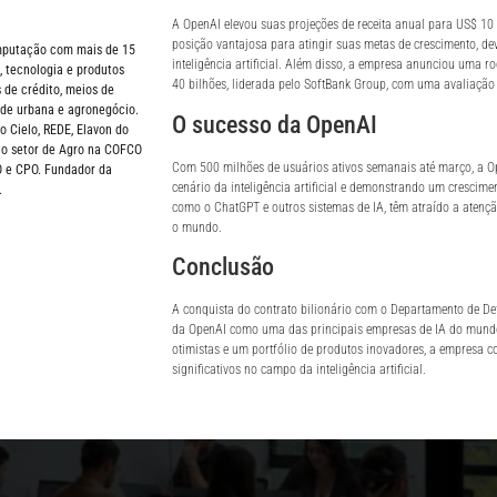
A OpenAI elevou suas projeções de receita anual para US$ 10
posição vantajosa para atingir suas metas de crescimento, de
omputação com mais de 15
inteligência artificial. Além disso, a empresa anunciou uma 
 tecnologia e produtos
40 bilhões, liderada pelo SoftBank Group, com uma avaliação
 de crédito, meios de
de urbana e agronegócio.
O sucesso da OpenAI
Cielo, REDE, Elavon do
 no setor de Agro na COFCO
Com 500 milhões de usuários ativos semanais até março, a 
O e CPO. Fundador da
cenário da inteligência artificial e demonstrando um crescimen
.
como o ChatGPT e outros sistemas de IA, têm atraído a atenç
o mundo.
Conclusão
A conquista do contrato bilionário com o Departamento de De
da OpenAI como uma das principais empresas de IA do mundo
otimistas e um portfólio de produtos inovadores, a empresa 
significativos no campo da inteligência artificial.