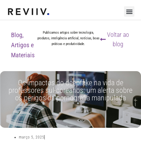
Publicamos artigos sobre tecnologia,
Voltar ao
Blog,
produtos, inteligência artificial, notícias, boas
blog
Artigos e
práticas e produtividade.
Materiais
Os impactos do deepfake na vida de
professores sul-coreanos: um alerta sobre
os perigos da pornografia manipulada
março 5, 2025