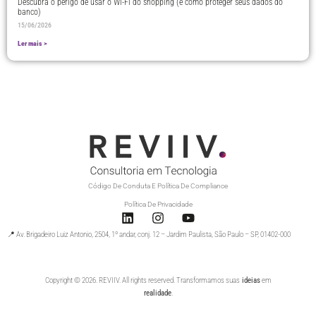
Descubra o perigo de usar o Wi-Fi do shopping (e como proteger seus dados do
banco)
15/06/2026
Ler mais >
Código De Conduta E Política De Compliance
Política De Privacidade
📍 Av. Brigadeiro Luiz Antonio, 2504, 1º andar, conj. 12 – Jardim Paulista, São Paulo – SP, 01402-000
Copyright © 2026. REVIIV. All rights reserved. Transformamos suas
ideias
em
realidade
.