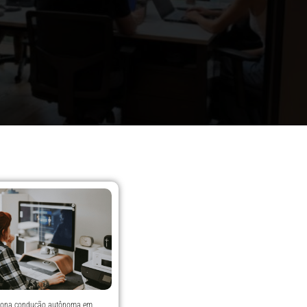
iona condução autônoma em