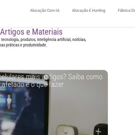
Alocação Com IA
Alocação E Hunting
Fábrica D
 Artigos e Materiais
ecnologia, produtos, inteligência artificial, notícias,
oas práticas e produtividade.
celulares mais antigos? Saiba como
á afetado e o que fazer