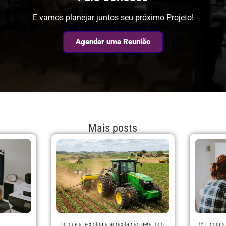
E vamos planejar juntos seu próximo Projeto!
Agendar uma Reunião
Mais posts
Por que a tecnologia agrícola não gera todo
BYD impuls