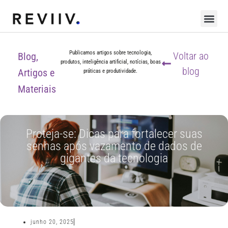
Publicamos artigos sobre tecnologia,
Voltar ao
Blog,
produtos, inteligência artificial, notícias, boas
blog
Artigos e
práticas e produtividade.
Materiais
Proteja-se: Dicas para fortalecer suas
senhas após vazamento de dados de
gigantes da tecnologia
junho 20, 2025