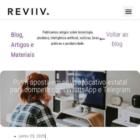
Publicamos artigos sobre tecnologia,
Voltar ao
Blog,
produtos, inteligência artificial, notícias, boas
blog
Artigos e
práticas e produtividade.
Materiais
Putin aposta em novo aplicativo estatal
para competir com WhatsApp e Telegram
junho 25, 2025