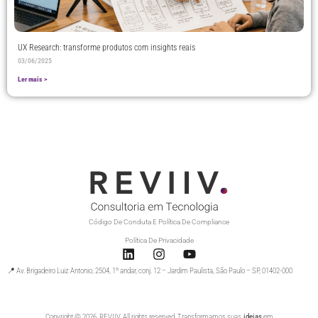
UX Research: transforme produtos com insights reais
03/06/2025
Ler mais >
Código De Conduta E Política De Compliance
Política De Privacidade
📍 Av. Brigadeiro Luiz Antonio, 2504, 1º andar, conj. 12 – Jardim Paulista, São Paulo – SP, 01402-000
Copyright © 2026. REVIIV. All rights reserved. Transformamos suas
ideias
em