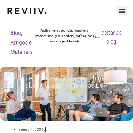
Publicamos artigos sobre tecnologia,
Voltar ao
Blog,
produtos, inteligência artificial, notícias, boas
blog
Artigos e
práticas e produtividade.
Materiais
RedNote: A ascensão do app chinês como
alternativa ao TikTok nos EUA
janeiro 17, 2025