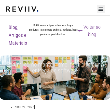
Publicamos artigos sobre tecnologia,
Voltar ao
Blog,
produtos, inteligência artificial, notícias, boas
blog
Artigos e
práticas e produtividade.
Materiais
Scrum: como manter ritmo, foco e valor na
entrega de software
abril 22, 2025