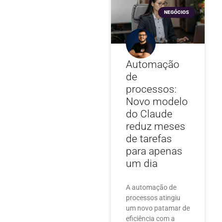
NEGÓCIOS
Automação
de
processos:
Novo modelo
do Claude
reduz meses
de tarefas
para apenas
um dia
A automação de
processos atingiu
um novo patamar de
eficiência com a