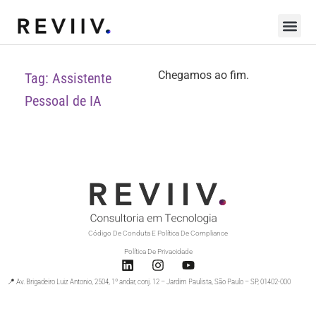
Chegamos ao fim.
Tag: Assistente
Pessoal de IA
Código De Conduta E Política De Compliance
Política De Privacidade
📍 Av. Brigadeiro Luiz Antonio, 2504, 1º andar, conj. 12 – Jardim Paulista, São Paulo – SP, 01402-000