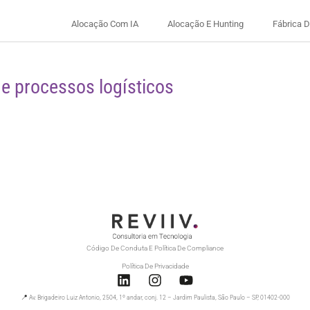
Alocação Com IA
Alocação E Hunting
Fábrica 
e processos logísticos
Código De Conduta E Política De Compliance
Política De Privacidade
📍 Av. Brigadeiro Luiz Antonio, 2504, 1º andar, conj. 12 – Jardim Paulista, São Paulo – SP, 01402-000