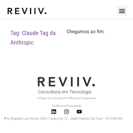
Chegamos ao fim.
Tag: Claude Tag da
Anthropic
Código De Conduta E Política De Compliance
Política De Privacidade
📍 Av. Brigadeiro Luiz Antonio, 2504, 1º andar, conj. 12 – Jardim Paulista, São Paulo – SP, 01402-000