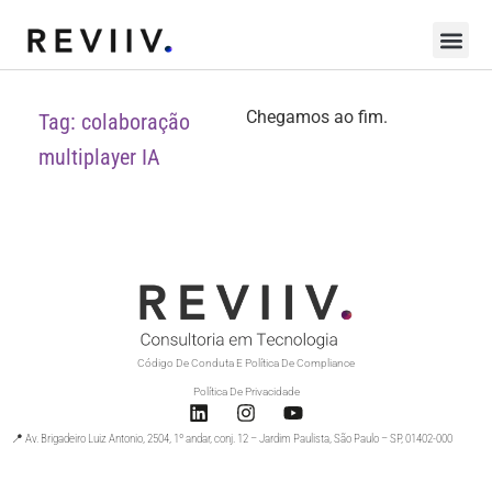
Chegamos ao fim.
Tag: colaboração
multiplayer IA
Código De Conduta E Política De Compliance
Política De Privacidade
📍 Av. Brigadeiro Luiz Antonio, 2504, 1º andar, conj. 12 – Jardim Paulista, São Paulo – SP, 01402-000