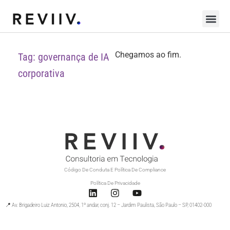
Chegamos ao fim.
Tag: governança de IA
corporativa
Código De Conduta E Política De Compliance
Política De Privacidade
📍 Av. Brigadeiro Luiz Antonio, 2504, 1º andar, conj. 12 – Jardim Paulista, São Paulo – SP, 01402-000