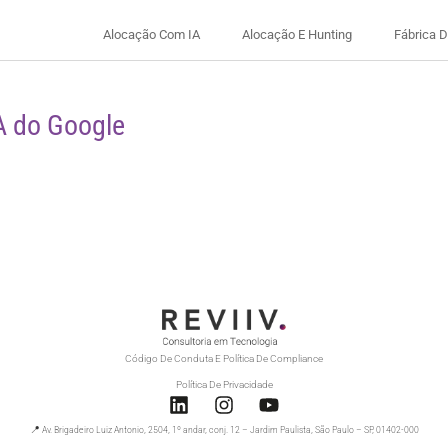
Alocação Com IA
Alocação E Hunting
Fábrica 
A do Google
Código De Conduta E Política De Compliance
Política De Privacidade
📍 Av. Brigadeiro Luiz Antonio, 2504, 1º andar, conj. 12 – Jardim Paulista, São Paulo – SP, 01402-000