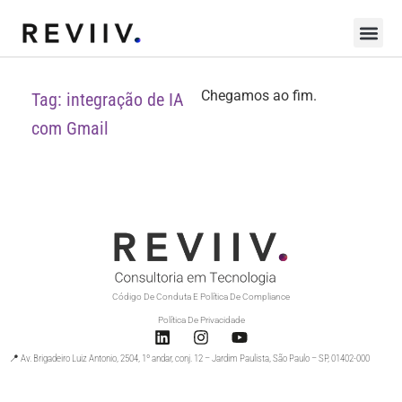
Chegamos ao fim.
Tag: integração de IA
com Gmail
Código De Conduta E Política De Compliance
Política De Privacidade
📍 Av. Brigadeiro Luiz Antonio, 2504, 1º andar, conj. 12 – Jardim Paulista, São Paulo – SP, 01402-000