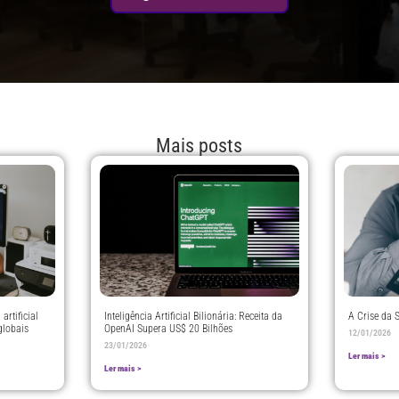
Mais posts
artificial
Inteligência Artificial Bilionária: Receita da
A Crise da 
globais
OpenAI Supera US$ 20 Bilhões
12/01/2026
23/01/2026
Ler mais >
Ler mais >