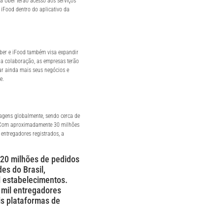
a Uber terão acesso aos serviços
iFood dentro do aplicativo da
Uber e iFood também visa expandir
a colaboração, as empresas terão
ar ainda mais seus negócios e
e.
agens globalmente, sendo cerca de
. Com aproximadamente 30 milhões
 entregadores registrados, a
120 milhões de pedidos
es do Brasil,
 estabelecimentos.
mil entregadores
is plataformas de