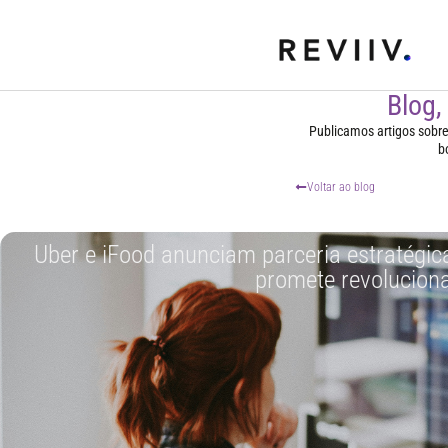
Blog,
Publicamos artigos sobre t
b
Voltar ao blog
Uber e iFood anunciam parceria estratégica
promete revolucion