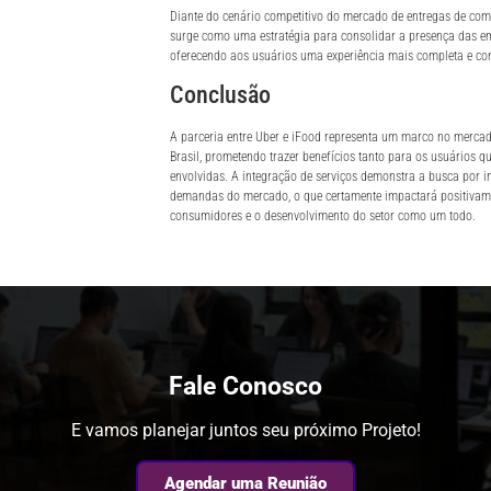
Diante do cenário competitivo do mercado de entregas de comi
surge como uma estratégia para consolidar a presença das em
oferecendo aos usuários uma experiência mais completa e con
Conclusão
A parceria entre Uber e iFood representa um marco no mercad
Brasil, prometendo trazer benefícios tanto para os usuários 
envolvidas. A integração de serviços demonstra a busca por 
demandas do mercado, o que certamente impactará positivame
consumidores e o desenvolvimento do setor como um todo.
Fale Conosco
E vamos planejar juntos seu próximo Projeto!
Agendar uma Reunião