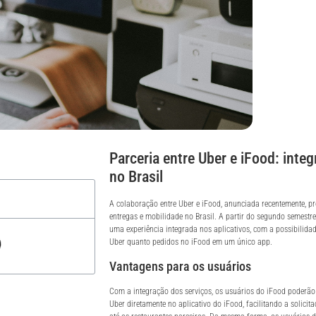
Parceria entre Uber e iFood: inte
no Brasil
A colaboração entre Uber e iFood, anunciada recentemente, p
entregas e mobilidade no Brasil. A partir do segundo semestre
uma experiência integrada nos aplicativos, com a possibilidade
Uber quanto pedidos no iFood em um único app.
Vantagens para os usuários
Com a integração dos serviços, os usuários do iFood poderão
Uber diretamente no aplicativo do iFood, facilitando a solicit