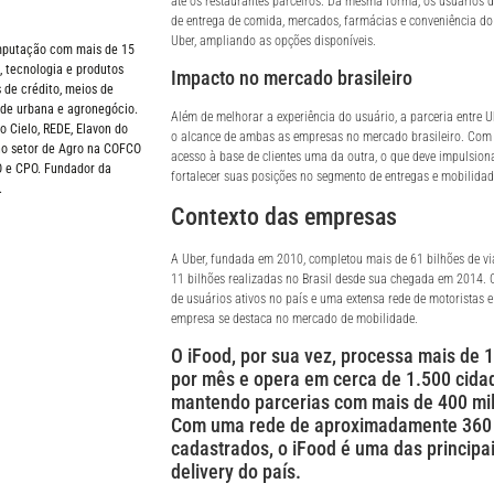
até os restaurantes parceiros. Da mesma forma, os usuários d
de entrega de comida, mercados, farmácias e conveniência do 
Uber, ampliando as opções disponíveis.
omputação com mais de 15
 tecnologia e produtos
Impacto no mercado brasileiro
 de crédito, meios de
de urbana e agronegócio.
Além de melhorar a experiência do usuário, a parceria entre 
Cielo, REDE, Elavon do
o alcance de ambas as empresas no mercado brasileiro. Com 
 no setor de Agro na COFCO
acesso à base de clientes uma da outra, o que deve impulsion
O e CPO. Fundador da
fortalecer suas posições no segmento de entregas e mobilidad
.
Contexto das empresas
A Uber, fundada em 2010, completou mais de 61 bilhões de vi
11 bilhões realizadas no Brasil desde sua chegada em 2014
de usuários ativos no país e uma extensa rede de motoristas e
empresa se destaca no mercado de mobilidade.
O iFood, por sua vez, processa mais de 
por mês e opera em cerca de 1.500 cidad
mantendo parcerias com mais de 400 mil
Com uma rede de aproximadamente 360 
cadastrados, o iFood é uma das principa
delivery do país.