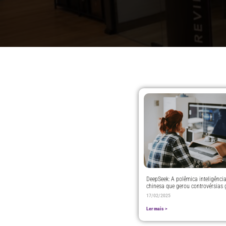
DeepSeek: A polêmica inteligência 
chinesa que gerou controvérsias 
17/02/2025
Ler mais >