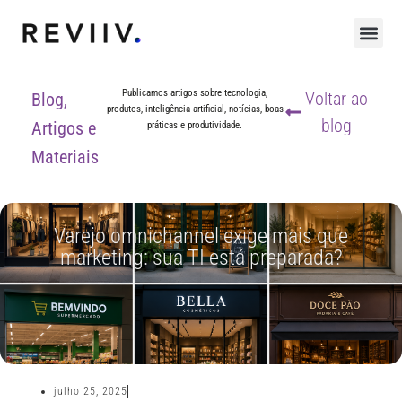
Publicamos artigos sobre tecnologia,
Voltar ao
Blog,
produtos, inteligência artificial, notícias, boas
blog
Artigos e
práticas e produtividade.
Materiais
Varejo omnichannel exige mais que
marketing: sua TI está preparada?
julho 25, 2025