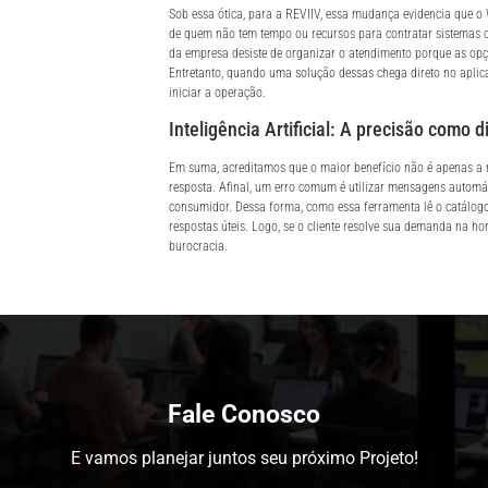
Sob essa ótica, para a REVIIV, essa mudança evidencia que o 
de quem não tem tempo ou recursos para contratar sistemas 
da empresa desiste de organizar o atendimento porque as op
Entretanto, quando uma solução dessas chega direto no aplicat
iniciar a operação.
Inteligência Artificial: A precisão como 
Em suma, acreditamos que o maior benefício não é apenas a 
resposta. Afinal, um erro comum é utilizar mensagens automát
consumidor. Dessa forma, como essa ferramenta lê o catálogo
respostas úteis. Logo, se o cliente resolve sua demanda na hor
burocracia.
Fale Conosco
E vamos planejar juntos seu próximo Projeto!