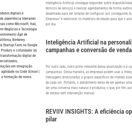
Inteligência Artificial consegue responder sobre disponibilidad
técnicos de serviços e realizar agendamentos de forma autôn
odutos digitais e
desenhada para ser simples de configurar: por conseguinte, ba
de experiência liderando
Empresas” e selecionar os materiais de estudo para que o ass
sas como Microsoft, Itaú,
por dia.
em Negócios e Tecnologia
volvimento Ágil de
ifórnia, Berkeley.
Inteligência Artificial na personal
a Startup Farm no Google
campanhas e conversão de venda
 Produto e cofundador da
 transformação digital de
ecializados,
oluções em integração.
Por outro lado, outro ponto relevante dessa atualização é a 
 agilidade na Code School |
campanhas. Dessa maneira, as empresas podem usar a Inteligên
a a formação de novos
mensagens direcionadas a grupos específicos de clientes, base
de cada um. Portanto, o atendimento deixa de ser apenas uma
ser uma conversa mais natural e produtiva, o que, por fim, a
de vendas sem intervenção manual.
REVIIV INSIGHTS: A eficiência o
pilar