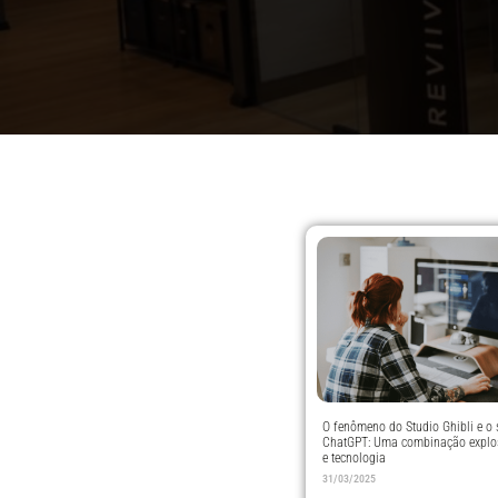
O fenômeno do Studio Ghibli e o
ChatGPT: Uma combinação explos
e tecnologia
31/03/2025