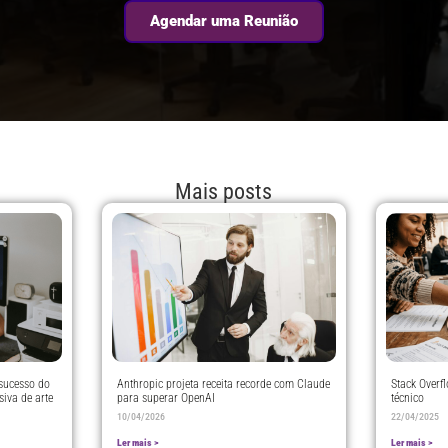
Agendar uma Reunião
Mais posts
 sucesso do
Anthropic projeta receita recorde com Claude
Stack Overf
iva de arte
para superar OpenAI
técnico
10/04/2026
22/04/2025
Ler mais >
Ler mais >