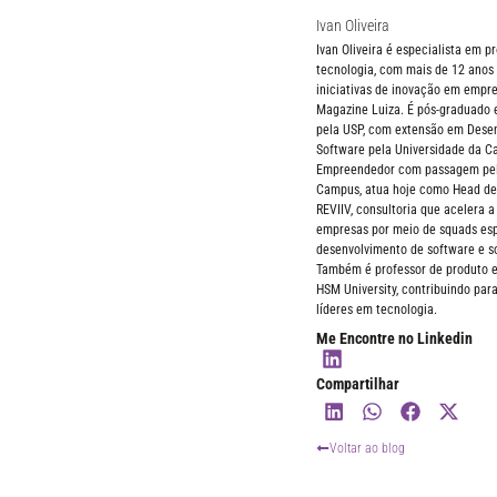
Ivan Oliveira
Ivan Oliveira é especialista em pr
tecnologia, com mais de 12 anos 
iniciativas de inovação em empre
Magazine Luiza. É pós-graduado 
pela USP, com extensão em Desen
Software pela Universidade da Cal
Empreendedor com passagem pel
Campus, atua hoje como Head de
REVIIV, consultoria que acelera a
empresas por meio de squads esp
desenvolvimento de software e s
Também é professor de produto e
HSM University, contribuindo par
líderes em tecnologia.
Me Encontre no Linkedin
Compartilhar
Voltar ao blog