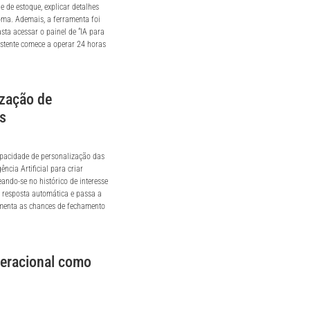
e de estoque, explicar detalhes
oma. Ademais, a ferramenta foi
sta acessar o painel de “IA para
istente comece a operar 24 horas
ização de
s
capacidade de personalização das
cia Artificial para criar
ando-se no histórico de interesse
 resposta automática e passa a
umenta as chances de fechamento
peracional como