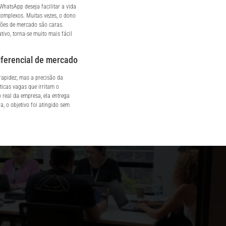
WhatsApp deseja facilitar a vida
complexos. Muitas vezes, o dono
ções de mercado são caras.
ivo, torna-se muito mais fácil
diferencial de mercado
rapidez, mas a precisão da
icas vagas que irritam o
 real da empresa, ela entrega
a, o objetivo foi atingido sem