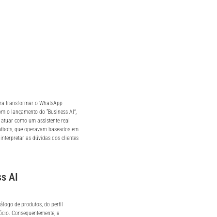
ara transformar o WhatsApp
om o lançamento do “Business AI”,
e atuar como um assistente real
hatbots, que operavam baseados em
nterpretar as dúvidas dos clientes
s AI
álogo de produtos, do perfil
gócio. Consequentemente, a