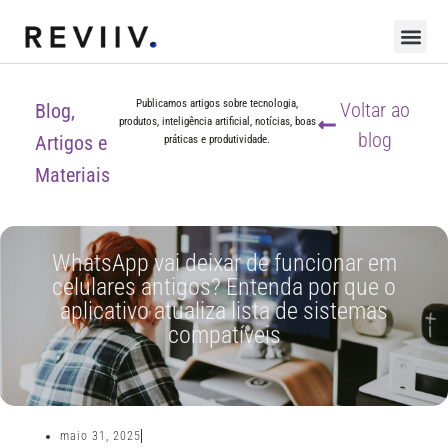
Publicamos artigos sobre tecnologia,
Voltar ao
Blog,
produtos, inteligência artificial, notícias, boas
blog
Artigos e
práticas e produtividade.
Materiais
WhatsApp vai deixar de funcionar em
celulares antigos? Entenda por que o
aplicativo atualiza lista de sistemas
compatíveis
maio 31, 2025