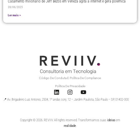
Casamento milionário de Jeff Bezos em Veneza agita a internet e gera polêmica
28/06/2025
Ler mais >
Código De Conduta E Política De Compliance
Política De Privacidade
📍 Av. Brigadeiro Luiz Antonio, 2504, 1º andar, conj. 12 – Jardim Paulista, São Paulo – SP, 01402-000
Copyright © 2026. REVIIV. All rights reserved. Transformamos suas
ideias
em
realidade
.