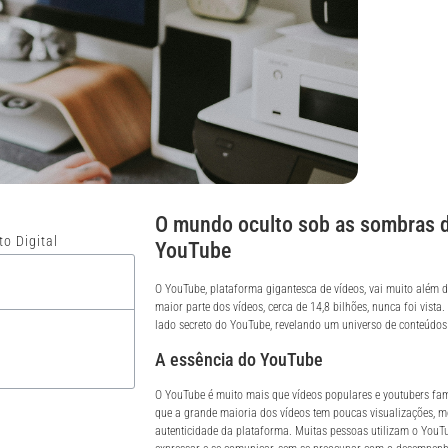
O mundo oculto sob as sombras d
o Digital
YouTube
O YouTube, plataforma gigantesca de vídeos, vai muito além 
maior parte dos vídeos, cerca de 14,8 bilhões, nunca foi vista.
lado secreto do YouTube, revelando um universo de conteúdos
A essência do YouTube
O YouTube é muito mais que vídeos populares e youtubers fa
que a grande maioria dos vídeos tem poucas visualizações, m
autenticidade da plataforma. Muitas pessoas utilizam o You