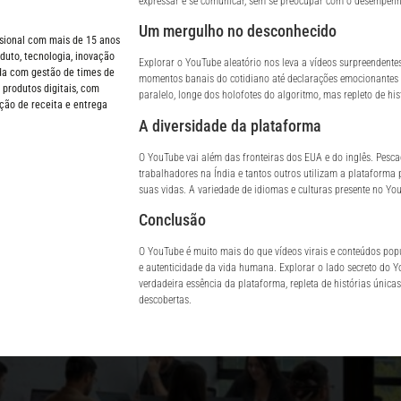
expressar e se comunicar, sem se preocupar com o desempenh
Um mergulho no desconhecido
ssional com mais de 15 anos
duto, tecnologia, inovação
Explorar o YouTube aleatório nos leva a vídeos surpreendent
ida com gestão de times de
momentos banais do cotidiano até declarações emocionantes
produtos digitais, com
paralelo, longe dos holofotes do algoritmo, mas repleto de hi
ão de receita e entrega
A diversidade da plataforma
O YouTube vai além das fronteiras dos EUA e do inglês. Pesca
trabalhadores na Índia e tantos outros utilizam a plataforma 
suas vidas. A variedade de idiomas e culturas presente no Yo
Conclusão
O YouTube é muito mais do que vídeos virais e conteúdos popu
e autenticidade da vida humana. Explorar o lado secreto do Y
verdadeira essência da plataforma, repleta de histórias única
descobertas.