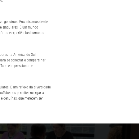
o.
es e genuínos. Encontramos desde
 e singulares. É um mundo
stórias e experiências humanas.
dores na América do Sul,
para se conectar e compartilhar
uTube é impressionante.
lares. É um reflexo da diversidade
ouTube nos permite enxergar a
s e genuínas, que merecem ser