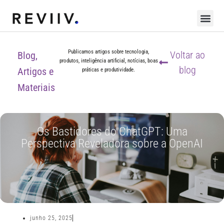
Publicamos artigos sobre tecnologia,
Voltar ao
Blog,
produtos, inteligência artificial, notícias, boas
blog
Artigos e
práticas e produtividade.
Materiais
Os Bastidores do ChatGPT: Uma
Perspectiva Reveladora sobre a OpenAI
junho 25, 2025