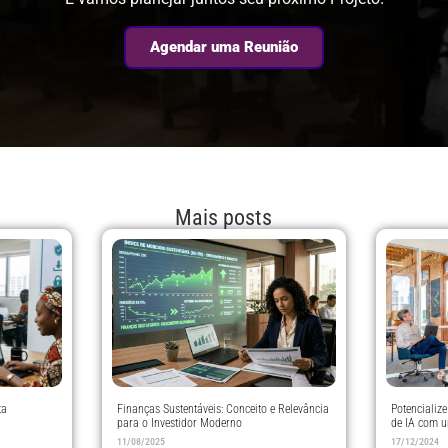
Agendar uma Reunião
Mais posts
ta
Finanças Sustentáveis: Conceito e Relevância
Potencializ
para o Investidor Moderno
de IA com 
11/08/2025
17/12/2024