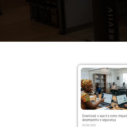
Download: o que é e como impac
desempenho e segurança
03/06/2025