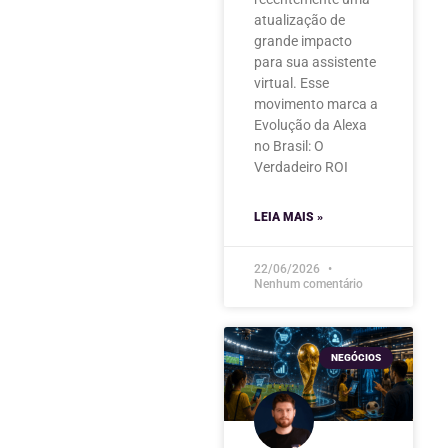
atualização de
grande impacto
para sua assistente
virtual. Esse
movimento marca a
Evolução da Alexa
no Brasil: O
Verdadeiro ROI
LEIA MAIS »
22/06/2026
Nenhum comentário
NEGÓCIOS