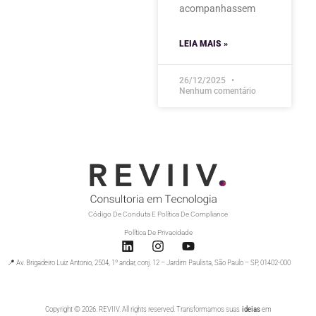
acompanhassem
LEIA MAIS »
26/12/2025
Nenhum comentário
Código De Conduta E Política De Compliance
Política De Privacidade
📍 Av. Brigadeiro Luiz Antonio, 2504, 1º andar, conj. 12 – Jardim Paulista, São Paulo – SP, 01402-000
Copyright © 2026. REVIIV. All rights reserved. Transformamos suas
ideias
em