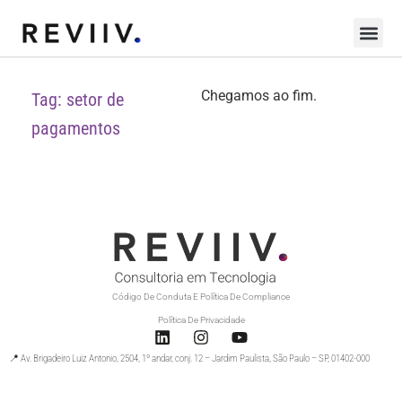
Chegamos ao fim.
Tag: setor de
pagamentos
Código De Conduta E Política De Compliance
Política De Privacidade
📍 Av. Brigadeiro Luiz Antonio, 2504, 1º andar, conj. 12 – Jardim Paulista, São Paulo – SP, 01402-000